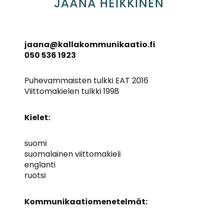
JAANA HEIKKINEN
jaana@kallakommunikaatio.fi
050 536 1923
Puhevammaisten tulkki EAT 2016
Viittomakielen tulkki 1998
Kielet:
suomi
suomalainen viittomakieli
englanti
ruotsi
Kommunikaatiomenetelmät: