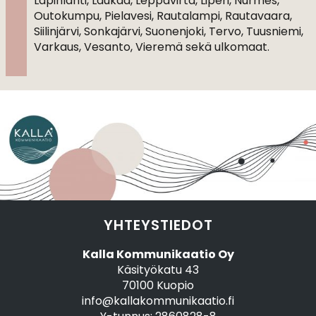
Lapinlahti, Laukaa, Leppävirta, Liperi, Nurmes,
Outokumpu, Pielavesi, Rautalampi, Rautavaara,
Siilinjärvi, Sonkajärvi, Suonenjoki, Tervo, Tuusniemi,
Varkaus, Vesanto, Vieremä sekä ulkomaat.
YHTEYSTIEDOT
Kalla Kommunikaatio Oy
Käsityökatu 43
70100 Kuopio
info@kallakommunikaatio.fi