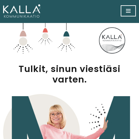
Siirry
suoraan
sisältöön
Tulkit, sinun viestiäsi
varten.